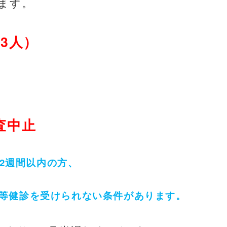
ます。
3
間
人）
査中止
2
週間以内の方、
等健診を受けられない条件があります。