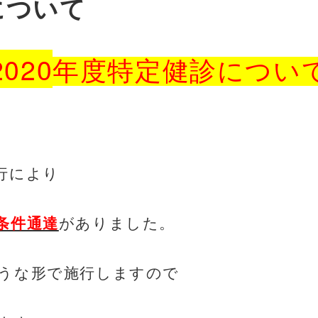
について
2020
年度特定健診につい
行により
条件通達
がありました。
うな形で施行しますので