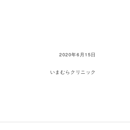
2020
6
15
年
月
日
いまむらクリニック