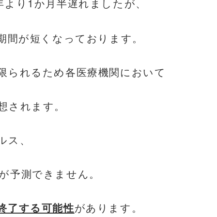
1
年より
か月半遅れましたが、
期間が短くなっております。
限られるため各医療機関において
想されます。
ルス、
が
予測できません。
終了する可能性
があります。