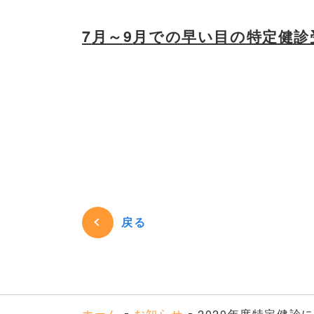
7
9
月～
月での早い目の特定健診
戻る
ホーム
お知らせ
2020年度特定健診