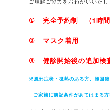
ご理解ご協力をおねがいいたし
①
1
完全予約制 （
時
②
マスク着用
③
健診開始後の追加検
※風邪症状・微熱のある方、帰国後
ご家族に前記条件があてはまる方